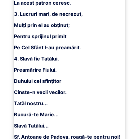
La acest patron ceresc.
3. Lucruri mari, de necrezut,
Mulţi prin el au obţinut;
Pentru sprijinul primit
Pe Cel Sfânt l-au preamărit.
4. Slavă fie Tatălui,
Preamărire Fiului.
Duhului cel sfinţitor
Cinste-n vecii vecilor.
Tatăl nostru...
Bucură-te Marie...
Slavă Tatălui...
Sf. Antoane de Padova, roagă-te pentru noi!