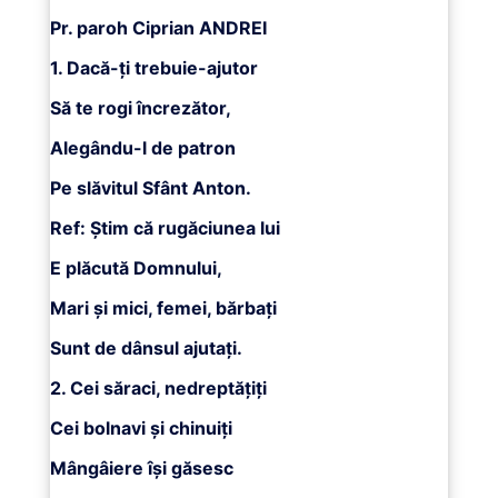
Pr. paroh Ciprian ANDREI
1. Dacă-ţi trebuie-ajutor
Să te rogi încrezător,
Alegându-l de patron
Pe slăvitul Sfânt Anton.
Ref: Ştim că rugăciunea lui
E plăcută Domnului,
Mari şi mici, femei, bărbaţi
Sunt de dânsul ajutaţi.
2. Cei săraci, nedreptăţiţi
Cei bolnavi şi chinuiţi
Mângâiere îşi găsesc