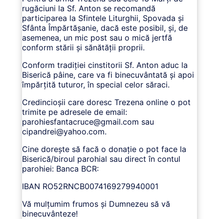
rugăciuni la Sf. Anton se recomandă
participarea la Sfintele Liturghii, Spovada și
Sfânta Împărtășanie, dacă este posibil, și, de
asemenea, un mic post sau o mică jertfă
conform stării și sănătății proprii.
Conform tradiției cinstitorii Sf. Anton aduc la
Biserică pâine, care va fi binecuvântată și apoi
împărțită tuturor, în special celor săraci.
Credincioșii care doresc Trezena online o pot
trimite pe adresele de email:
parohiesfantacruce@gmail.com
sau
cipandrei@yahoo.com
.
Cine dorește să facă o donație o pot face la
Biserică/biroul parohial sau direct în contul
parohiei: Banca BCR:
IBAN RO52RNCB0074169279940001
Vă mulțumim frumos și Dumnezeu să vă
binecuvânteze!