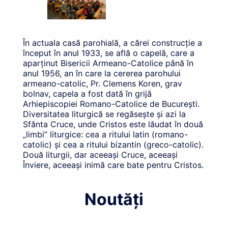
În actuala casă parohială, a cărei construcţie a
început în anul 1933, se află o capelă, care a
aparţinut Bisericii Armeano-Catolice până în
anul 1956, an în care la cererea parohului
armeano-catolic, Pr. Clemens Koren, grav
bolnav, capela a fost dată în grijă
Arhiepiscopiei Romano-Catolice de Bucureşti.
Diversitatea liturgică se regăsește și azi la
Sfânta Cruce, unde Cristos este lăudat în două
„limbi” liturgice: cea a ritului latin (romano-
catolic) și cea a ritului bizantin (greco-catolic).
Două liturgii, dar aceeași Cruce, aceeași
Înviere, aceeași inimă care bate pentru Cristos.
Noutăți