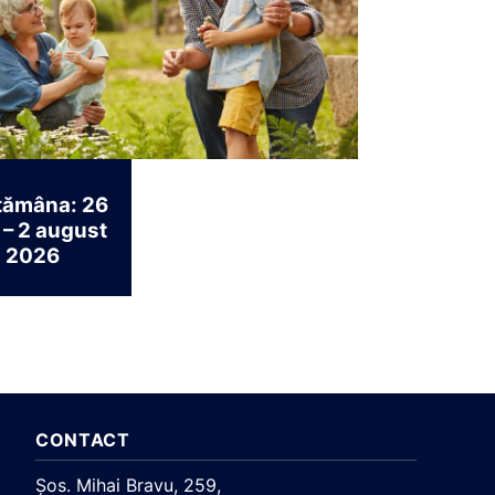
tămâna: 26
e – 2 august
2026
CONTACT
Şos. Mihai Bravu, 259,