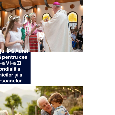
ul ÎPS Aurel
 pentru cea
-a VI-a Zi
ndială a
icilor și a
rsoanelor
ice (26 iulie)