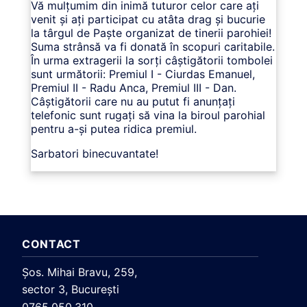
Vă mulțumim din inimă tuturor celor care ați
venit și ați participat cu atâta drag și bucurie
la târgul de Paște organizat de tinerii parohiei!
Suma strânsă va fi donată în scopuri caritabile.
În urma extragerii la sorți câștigătorii tombolei
sunt următorii: Premiul I - Ciurdas Emanuel,
Premiul II - Radu Anca, Premiul III - Dan.
Câștigătorii care nu au putut fi anunțați
telefonic sunt rugați să vina la biroul parohial
pentru a-și putea ridica premiul.
Sarbatori binecuvantate!
CONTACT
Şos. Mihai Bravu, 259,
sector 3, Bucureşti
0765.050.310