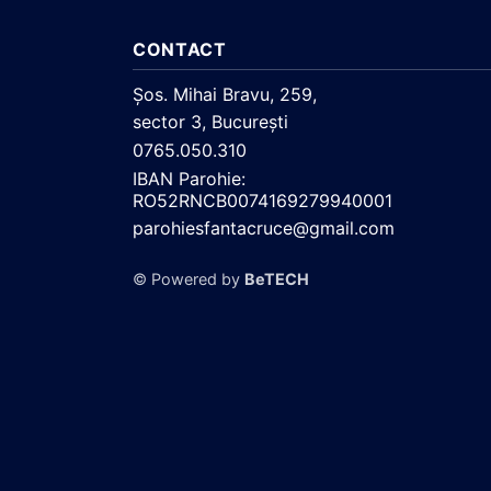
CONTACT
Şos. Mihai Bravu, 259,
sector 3, Bucureşti
0765.050.310
IBAN Parohie:
RO52RNCB0074169279940001
parohiesfantacruce@gmail.com
© Powered by
BeTECH