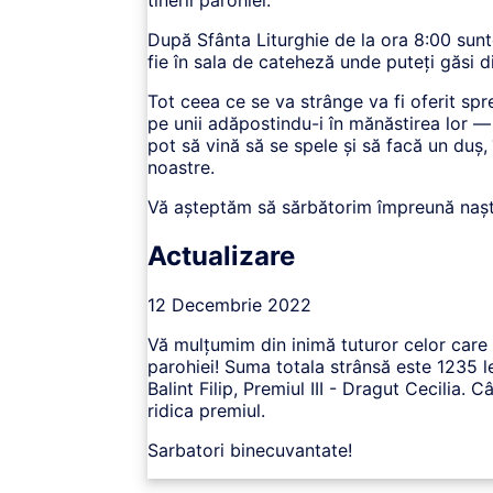
După Sfânta Liturghie de la ora 8:00 sunteț
fie în sala de cateheză unde puteți găsi 
Tot ceea ce se va strânge va fi oferit spre
pe unii adăpostindu-i în mănăstirea lor — da
pot să vină să se spele și să facă un duș,
noastre.
Vă așteptăm să sărbătorim împreună naș
Actualizare
12 Decembrie 2022
Vă mulțumim din inimă tuturor celor care aț
parohiei! Suma totala strânsă este 1235 lei
Balint Filip, Premiul III - Dragut Cecilia. 
ridica premiul.
Sarbatori binecuvantate!