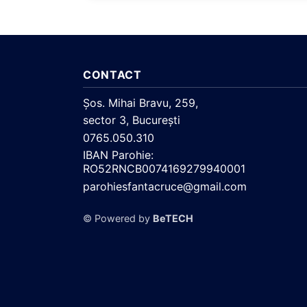
CONTACT
Şos. Mihai Bravu, 259,
sector 3, Bucureşti
0765.050.310
IBAN Parohie:
RO52RNCB0074169279940001
parohiesfantacruce@gmail.com
© Powered by
BeTECH