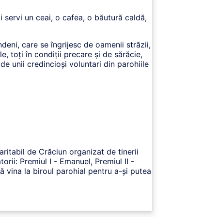
i servi un ceai, o cafea, o băutură caldă,
ndeni, care se îngrijesc de oamenii străzii,
e, toți în condiții precare și de sărăcie,
e unii credincioși voluntari din parohiile
aritabil de Crăciun organizat de tinerii
orii: Premiul I - Emanuel, Premiul II -
 să vina la biroul parohial pentru a-și putea