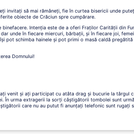
i invitați să mai rămâneți, fie în curtea bisericii unde puteț
diferite obiecte de Crăciun spre cumpărare.
 binefacere. Intenția este de a oferi Fraților Carității din Fu
r unde în fiecare miercuri, bărbații, și în fiecare joi, femeil
 își pot schimba hainele și pot primi o masă caldă pregătită d
terea Domnului!
i venit și ați participat cu atâta drag și bucurie la târgul c
. În urma extragerii la sorți câștigătorii tombolei sunt următ
Câștigătorii care nu au putut fi anunțați telefonic sunt rugați