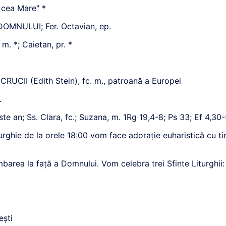
a cea Mare" *
MNULUI; Fer. Octavian, ep.
, m. *; Caietan, pr. *
UCII (Edith Stein), fc. m., patroană a Europei
.
 an; Ss. Clara, fc.; Suzana, m. 1Rg 19,4-8; Ps 33; Ef 4,30-5
rghie de la orele 18:00 vom face adorație euharistică cu tin
area la față a Domnului. Vom celebra trei Sfinte Liturghii: 
ești