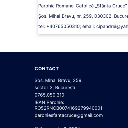
Parohia Romano-Catolică „Sfânta Cruce”
Șos. Mihai Bravu, nr. 259, 030302, Bucure
tel: +40765050310; email: cipandrei@y
CONTACT
Şos. Mihai Bravu, 259,
sector 3, Bucureşti
0765.050.310
IBAN Parohie:
RO52RNCB0074169279940001
parohiesfantacruce@gmail.com