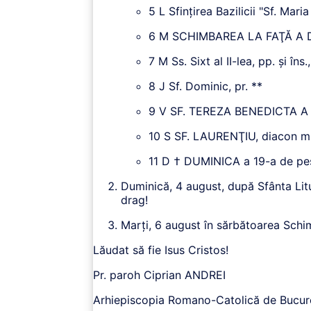
5 L Sfinţirea Bazilicii "Sf. Mari
6 M SCHIMBAREA LA FAŢĂ A DO
7 M Ss. Sixt al II-lea, pp. şi îns.
8 J Sf. Dominic, pr. **
9 V SF. TEREZA BENEDICTA A CR
10 S SF. LAURENŢIU, diacon m
11 D † DUMINICA a 19-a de peste
Duminică, 4 august, după Sfânta Litu
drag!
Marți, 6 august în sărbătoarea Schimb
Lăudat să fie Isus Cristos!
Pr. paroh Ciprian ANDREI
Arhiepiscopia Romano-Catolică de Bucur