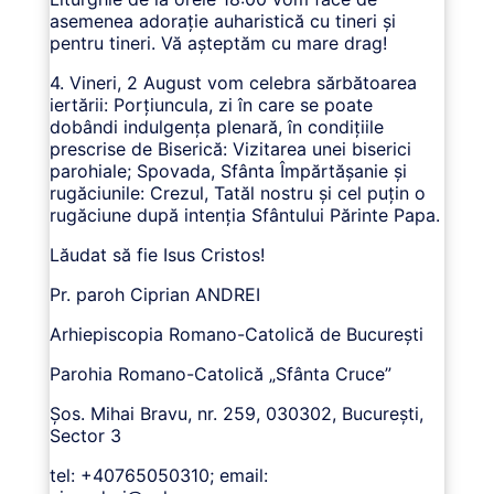
asemenea adorație auharistică cu tineri și
pentru tineri. Vă așteptăm cu mare drag!
4. Vineri, 2 August vom celebra sărbătoarea
iertării: Porțiuncula, zi în care se poate
dobândi indulgența plenară, în condițiile
prescrise de Biserică: Vizitarea unei biserici
parohiale; Spovada, Sfânta Împărtăşanie și
rugăciunile: Crezul, Tatăl nostru şi cel puţin o
rugăciune după intenţia Sfântului Părinte Papa.
Lăudat să fie Isus Cristos!
Pr. paroh Ciprian ANDREI
Arhiepiscopia Romano-Catolică de București
Parohia Romano-Catolică „Sfânta Cruce”
Șos. Mihai Bravu, nr. 259, 030302, București,
Sector 3
tel: +40765050310; email: