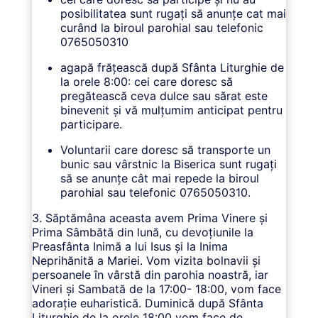
posibilitatea sunt rugați să anunțe cat mai
curând la biroul parohial sau telefonic
0765050310
agapă frățească după Sfânta Liturghie de
la orele 8:00: cei care doresc să
pregătească ceva dulce sau sărat este
binevenit și vă mulțumim anticipat pentru
participare.
Voluntarii care doresc să transporte un
bunic sau vârstnic la Biserica sunt rugați
să se anunțe cât mai repede la biroul
parohial sau telefonic 0765050310.
3. Săptămâna aceasta avem Prima Vinere și
Prima Sâmbătă din lună, cu devoțiunile la
Preasfânta Inimă a lui Isus și la Inima
Neprihănită a Mariei. Vom vizita bolnavii și
persoanele în vârstă din parohia noastră, iar
Vineri și Sambată de la 17:00- 18:00, vom face
adorație euharistică. Duminică după Sfânta
Liturghie de la orele 18:00 vom face de