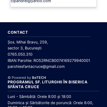
cipandrei@yahoo.com
CONTACT
Şos. Mihai Bravu, 259,
sector 3, Bucureşti
0765.050.310
IBAN Parohie: RO52RNCB0074169279940001
parohiesfantacruce@gmail.com
© Powered by
BeTECH
PROGRAMUL SF. LITURGHII ÎN BISERICA
SFÂNTA CRUCE
Luni - Sâmbătă: Orele 8:00 și 18:00
Duminica și Sărbătorile de poruncă: Orele 8:00,