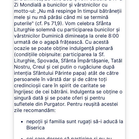
Zi Mondială a bunicilor și vârstnicilor cu
motto-ul: „Nu mă respinge în timpul bătrâneţii
mele și nu mă părăsi când mi se termină
puterile" (cf. Ps 71,9). Vom celebra Sfånta
Liturghie solemnă cu participarea bunicilor și
vârstnicilor Duminică dimineața la orele 8:00
urmată de o agapă frățească. Cu acestă
ocazie se poate obține indulgență plenară
(condițiile obișnuite: participarea la Sf.
Liturghie, Spovada, Sfânta Împărtășanie, Tatăl
Nostru, Creul și cel putin o rugăciune după
intenția Sfântului Părinte papa) atât de către
persoanele în vârstă dar și de câtre toți
credincioșii care în spirit de caritate se
îngrijesc de cei bătrâni. Indulgenta se obține o
singură dată și se poate oferi și pentru
sufletele din Purgator. Pentru reușită acestei
zile recomandăm:
nepoții și familia sunt rugați să-i aducă la
Biserica
cei care doresc să participe și nu au