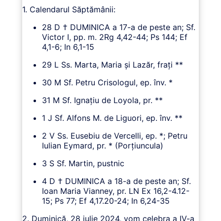
1. Calendarul Săptămânii:
28 D † DUMINICA a 17-a de peste an; Sf.
Victor I, pp. m. 2Rg 4,42-44; Ps 144; Ef
4,1-6; In 6,1-15
29 L Ss. Marta, Maria şi Lazăr, fraţi **
30 M Sf. Petru Crisologul, ep. înv. *
31 M Sf. Ignaţiu de Loyola, pr. **
1 J Sf. Alfons M. de Liguori, ep. înv. **
2 V Ss. Eusebiu de Vercelli, ep. *; Petru
Iulian Eymard, pr. * (Porţiuncula)
3 S Sf. Martin, pustnic
4 D † DUMINICA a 18-a de peste an; Sf.
Ioan Maria Vianney, pr. LN Ex 16,2-4.12-
15; Ps 77; Ef 4,17.20-24; In 6,24-35
2. Duminică, 28 iulie 2024, vom celebra a IV-a