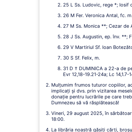
25 L Ss. Ludovic, rege *; Iosif 
26 M Fer. Veronica Antal, fc. m.
27 M Ss. Monica **; Cezar de A
28 J Ss. Augustin, ep. înv. **; F
29 V Martiriul Sf. Ioan Botezăto
30 S Sf. Felix, m.
31 D † DUMINICA a 22-a de pest
Evr 12,18-19.21-24a; Lc 14,1.7-
Mulțumim frumos tuturor copiilor, ado
implicați și dvs. prin vizitarea mese
donație pentru lucrările pe care treb
Dumnezeu să vă răsplătească!
Vineri, 29 august 2025, în sărbătoare
18:00.
La librăria noastră găsiți cărți, broș