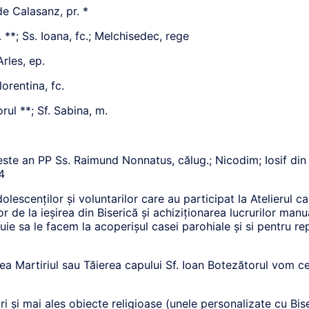
de Calasanz, pr. *
 **; Ss. Ioana, fc.; Melchisedec, rege
rles, ep.
lorentina, fc.
rul **; Sf. Sabina, m.
e an PP Ss. Raimund Nonnatus, călug.; Nicodim; Iosif din 
14
lescenților și voluntarilor care au participat la Atelierul ca
lor de la ieșirea din Biserică și achiziționarea lucrurilor ma
uie sa le facem la acoperișul casei parohiale și si pentru rep
a Martiriul sau Tăierea capului Sf. Ioan Botezătorul vom celeb
uri și mai ales obiecte religioase (unele personalizate cu Bis