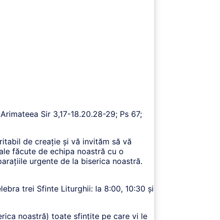
Arimateea Sir 3,17-18.20.28-29; Ps 67;
ritabil de creație și vă invităm să vă
nuale făcute de echipa noastră cu o
arațiile urgente de la biserica noastră.
ra trei Sfinte Liturghii: la 8:00, 10:30 și
erica noastră) toate sfințite pe care vi le