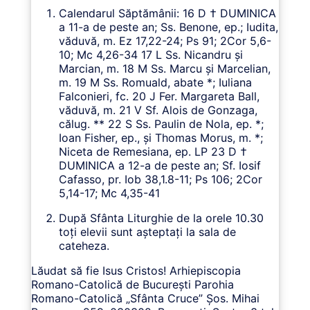
Calendarul Săptămânii: 16 D † DUMINICA
a 11-a de peste an; Ss. Benone, ep.; Iudita,
văduvă, m. Ez 17,22-24; Ps 91; 2Cor 5,6-
10; Mc 4,26-34 17 L Ss. Nicandru şi
Marcian, m. 18 M Ss. Marcu şi Marcelian,
m. 19 M Ss. Romuald, abate *; Iuliana
Falconieri, fc. 20 J Fer. Margareta Ball,
văduvă, m. 21 V Sf. Alois de Gonzaga,
călug. ** 22 S Ss. Paulin de Nola, ep. *;
Ioan Fisher, ep., şi Thomas Morus, m. *;
Niceta de Remesiana, ep. LP 23 D †
DUMINICA a 12-a de peste an; Sf. Iosif
Cafasso, pr. Iob 38,1.8-11; Ps 106; 2Cor
5,14-17; Mc 4,35-41
După Sfânta Liturghie de la orele 10.30
toți elevii sunt așteptați la sala de
cateheza.
Lăudat să fie Isus Cristos! Arhiepiscopia
Romano-Catolică de București Parohia
Romano-Catolică „Sfânta Cruce” Șos. Mihai