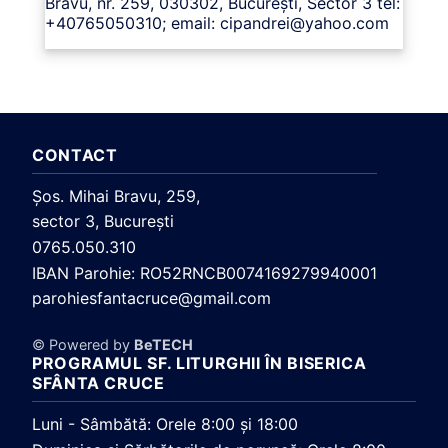
Bravu, nr. 259, 030302, București, Sector 3 tel:
+40765050310; email:
cipandrei@yahoo.com
CONTACT
Şos. Mihai Bravu, 259,
sector 3, Bucureşti
0765.050.310
IBAN Parohie: RO52RNCB0074169279940001
parohiesfantacruce@gmail.com
© Powered by
BeTECH
PROGRAMUL SF. LITURGHII ÎN BISERICA
SFÂNTA CRUCE
Luni - Sâmbătă: Orele 8:00 și 18:00