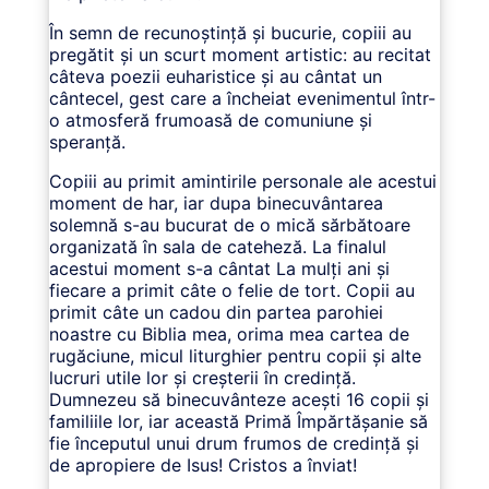
În semn de recunoștință și bucurie, copiii au
pregătit și un scurt moment artistic: au recitat
câteva poezii euharistice și au cântat un
cântecel, gest care a încheiat evenimentul într-
o atmosferă frumoasă de comuniune și
speranță.
Copiii au primit amintirile personale ale acestui
moment de har, iar dupa binecuvântarea
solemnă s-au bucurat de o mică sărbătoare
organizată în sala de cateheză. La finalul
acestui moment s-a cântat La mulți ani și
fiecare a primit câte o felie de tort. Copii au
primit câte un cadou din partea parohiei
noastre cu Biblia mea, orima mea cartea de
rugăciune, micul liturghier pentru copii și alte
lucruri utile lor și creșterii în credință.
Dumnezeu să binecuvânteze acești 16 copii și
familiile lor, iar această Primă Împărtășanie să
fie începutul unui drum frumos de credință și
de apropiere de Isus! Cristos a înviat!