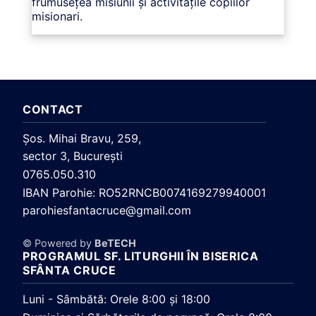
frumusețea misiunii și activitățile copiilor
misionari.
CONTACT
Şos. Mihai Bravu, 259,
sector 3, Bucureşti
0765.050.310
IBAN Parohie: RO52RNCB0074169279940001
parohiesfantacruce@gmail.com
© Powered by
BeTECH
PROGRAMUL SF. LITURGHII ÎN BISERICA
SFÂNTA CRUCE
Luni - Sâmbătă: Orele 8:00 și 18:00