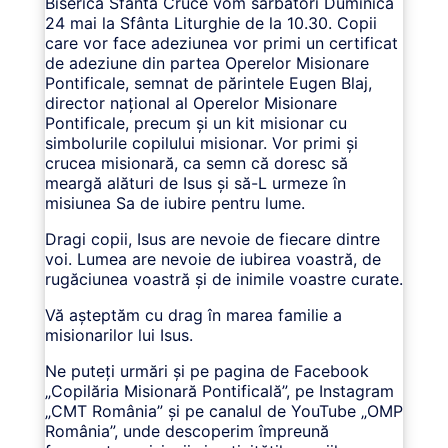
Biserica Sfânta Cruce vom sărbători Duminică
24 mai la Sfânta Liturghie de la 10.30. Copii
care vor face adeziunea vor primi un certificat
de adeziune din partea Operelor Misionare
Pontificale, semnat de părintele Eugen Blaj,
director național al Operelor Misionare
Pontificale, precum și un kit misionar cu
simbolurile copilului misionar. Vor primi și
crucea misionară, ca semn că doresc să
meargă alături de Isus și să-L urmeze în
misiunea Sa de iubire pentru lume.
Dragi copii, Isus are nevoie de fiecare dintre
voi. Lumea are nevoie de iubirea voastră, de
rugăciunea voastră și de inimile voastre curate.
Vă așteptăm cu drag în marea familie a
misionarilor lui Isus.
Ne puteți urmări și pe pagina de Facebook
„Copilăria Misionară Pontificală”, pe Instagram
„CMT România” și pe canalul de YouTube „OMP
România”, unde descoperim împreună