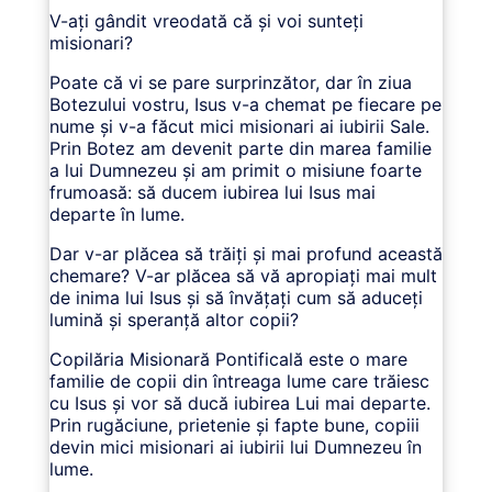
V-ați gândit vreodată că și voi sunteți
misionari?
Poate că vi se pare surprinzător, dar în ziua
Botezului vostru, Isus v-a chemat pe fiecare pe
nume și v-a făcut mici misionari ai iubirii Sale.
Prin Botez am devenit parte din marea familie
a lui Dumnezeu și am primit o misiune foarte
frumoasă: să ducem iubirea lui Isus mai
departe în lume.
Dar v-ar plăcea să trăiți și mai profund această
chemare? V-ar plăcea să vă apropiați mai mult
de inima lui Isus și să învățați cum să aduceți
lumină și speranță altor copii?
Copilăria Misionară Pontificală este o mare
familie de copii din întreaga lume care trăiesc
cu Isus și vor să ducă iubirea Lui mai departe.
Prin rugăciune, prietenie și fapte bune, copiii
devin mici misionari ai iubirii lui Dumnezeu în
lume.