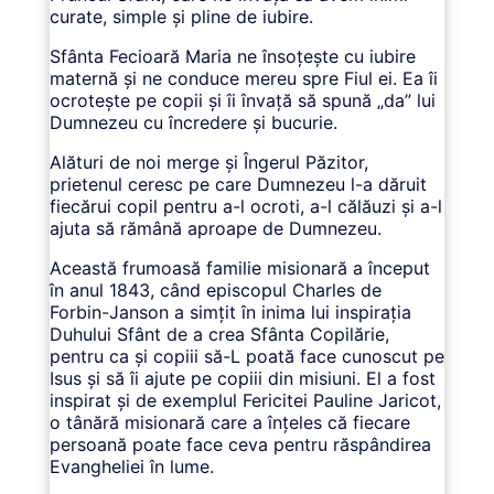
curate, simple și pline de iubire.
Sfânta Fecioară Maria ne însoțește cu iubire
maternă și ne conduce mereu spre Fiul ei. Ea îi
ocrotește pe copii și îi învață să spună „da” lui
Dumnezeu cu încredere și bucurie.
Alături de noi merge și Îngerul Păzitor,
prietenul ceresc pe care Dumnezeu l-a dăruit
fiecărui copil pentru a-l ocroti, a-l călăuzi și a-l
ajuta să rămână aproape de Dumnezeu.
Această frumoasă familie misionară a început
în anul 1843, când episcopul Charles de
Forbin-Janson a simțit în inima lui inspirația
Duhului Sfânt de a crea Sfânta Copilărie,
pentru ca și copiii să-L poată face cunoscut pe
Isus și să îi ajute pe copiii din misiuni. El a fost
inspirat și de exemplul Fericitei Pauline Jaricot,
o tânără misionară care a înțeles că fiecare
persoană poate face ceva pentru răspândirea
Evangheliei în lume.