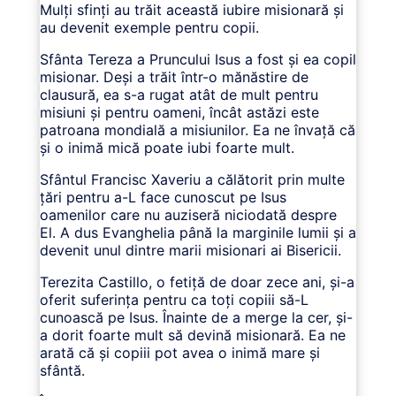
Mulți sfinți au trăit această iubire misionară și
au devenit exemple pentru copii.
Sfânta Tereza a Pruncului Isus a fost și ea copil
misionar. Deși a trăit într-o mănăstire de
clausură, ea s-a rugat atât de mult pentru
misiuni și pentru oameni, încât astăzi este
patroana mondială a misiunilor. Ea ne învață că
și o inimă mică poate iubi foarte mult.
Sfântul Francisc Xaveriu a călătorit prin multe
țări pentru a-L face cunoscut pe Isus
oamenilor care nu auziseră niciodată despre
El. A dus Evanghelia până la marginile lumii și a
devenit unul dintre marii misionari ai Bisericii.
Terezita Castillo, o fetiță de doar zece ani, și-a
oferit suferința pentru ca toți copiii să-L
cunoască pe Isus. Înainte de a merge la cer, și-
a dorit foarte mult să devină misionară. Ea ne
arată că și copiii pot avea o inimă mare și
sfântă.