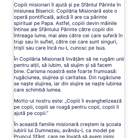
Copiii misionari îl ajută și pe Sfântul Părinte în
misiunea Bisericii. Copilăria Misionară este o
operă pontificală, adică îl are ca părinte
spiritual pe Papa. Astfel, copiii devin mâinile
întinse ale Sfântului Părinte către copiii din
întreaga lume, mai ales către cei care suferă în
trup sau în suflet, către cei care sunt singuri,
triști sau care încă nu-L cunosc pe Isus.
În Copilăria Misionară învățăm să ne rugăm unii
pentru alții, să iubim, să slujim și să facem
bine. Carisma noastră este foarte frumoasă:
rugăciunea, slujirea și caritatea. Din rugăciune
se naște slujirea, iar din slujire se naște iubirea
care schimbă lumea.
Motto-ul nostru este: „Copiii îi evanghelizează
pe copii, copiii se roagă pentru copii, copiii îi
ajută pe copii.”
În această familie misionară creștem la școala
iubirii lui Dumnezeu, avându-L ca model pe
Pruncul Sfânt, care ne învață să avem inimi