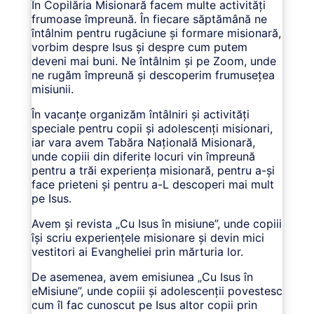
În Copilăria Misionară facem multe activități
frumoase împreună. În fiecare săptămână ne
întâlnim pentru rugăciune și formare misionară,
vorbim despre Isus și despre cum putem
deveni mai buni. Ne întâlnim și pe Zoom, unde
ne rugăm împreună și descoperim frumusețea
misiunii.
În vacanțe organizăm întâlniri și activități
speciale pentru copii și adolescenți misionari,
iar vara avem Tabăra Națională Misionară,
unde copiii din diferite locuri vin împreună
pentru a trăi experiența misionară, pentru a-și
face prieteni și pentru a-L descoperi mai mult
pe Isus.
Avem și revista „Cu Isus în misiune”, unde copiii
își scriu experiențele misionare și devin mici
vestitori ai Evangheliei prin mărturia lor.
De asemenea, avem emisiunea „Cu Isus în
eMisiune”, unde copiii și adolescenții povestesc
cum îl fac cunoscut pe Isus altor copii prin